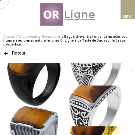
Panneau de gestion des cookies
Accueil
Bijoux neufs
Bijoux acier
Bague chevalière tendance en acier pour
homme avec pierres naturelles chez Or Ligne à La Teste de Buch sur le Bassin
d'Arcachon
Retour