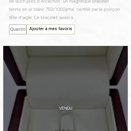
de Buch près d'Arcachon : un magnifique bracelet
tennis en or blanc 750/1000ème, certifié par le poinçon
tête d'aigle. Ce bracelet, aussi a...
Ajouter à mes favoris
VENDU