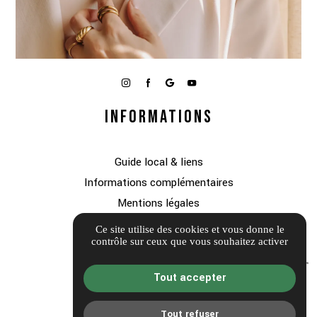
INFORMATIONS
Guide local & liens
Informations complémentaires
Mentions légales
Politique de confidentialité
Ce site utilise des cookies et vous donne le
contrôle sur ceux que vous souhaitez activer
Gestion des cookies
Tout accepter
Tout refuser